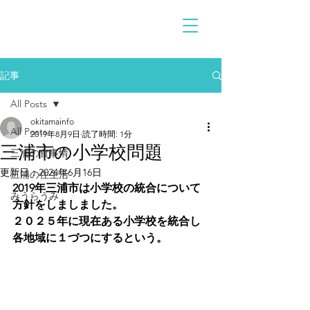
記事
All Posts
okitamainfo
All Posts
2019年8月9日
読了時間: 1分
三浦市の小学校問題
三浦の食事情
更新日：
2024年6月16日
三浦の住生活
2019年三浦市は小学校の統合について
みうらうみ
方針をしましました。
２０２５年に現在ある小学校を統合し
各地域に１づつにするという。