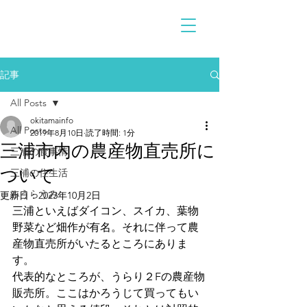
記事
All Posts
okitamainfo
All Posts
2019年8月10日
読了時間: 1分
三浦市内の農産物直売所に
三浦の食事情
ついて
三浦の住生活
みうらうみ
更新日：
2023年10月2日
三浦といえばダイコン、スイカ、葉物
野菜など畑作が有名。それに伴って農
産物直売所がいたるところにありま
す。
代表的なところが、うらり２Fの農産物
販売所。ここはかろうじて買ってもい